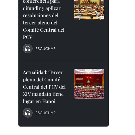
conferencia para
difundir y aplicar
resoluciones del
tercer pleno del
Comité Central del
PCV
ESCUCHAR
Actualidad: Tercer
pleno del Comité
Central del PCV del
XIV mandato tiene
lugar en Hanoi
ESCUCHAR