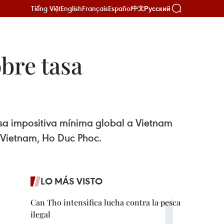
Tiếng Việt
English
Français
Español
Русский
中文
bre tasa
asa impositiva mínima global a Vietnam
e Vietnam, Ho Duc Phoc.
LO MÁS VISTO
Can Tho intensifica lucha contra la pesca
ilegal