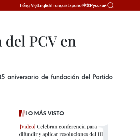
Tiếng Việt
English
Français
Español
Русский
中文
 del PCV en
5 aniversario de fundación del Partido
LO MÁS VISTO
Celebran conferencia para
difundir y aplicar resoluciones del III