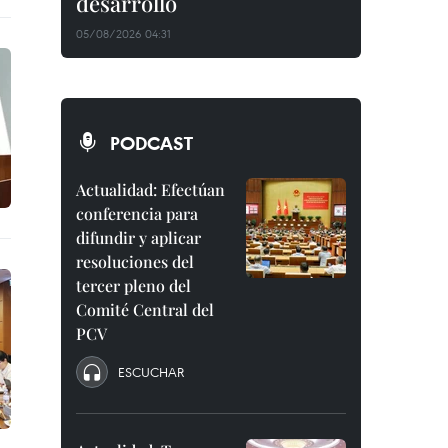
desarrollo
05/08/2026 04:31
PODCAST
Actualidad: Efectúan
conferencia para
difundir y aplicar
resoluciones del
tercer pleno del
Comité Central del
PCV
ESCUCHAR