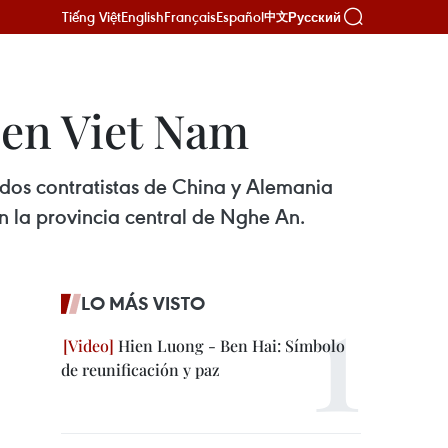
Tiếng Việt
English
Français
Español
Русский
中文
 en Viet Nam
dos contratistas de China y Alemania
n la provincia central de Nghe An.
LO MÁS VISTO
Hien Luong - Ben Hai: Símbolo
de reunificación y paz