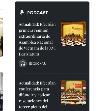
PODCAST
Actualidad: Efectúan
primera reunión
extraordinaria de
Asamblea Nacional
de Vietnam de la XVI
Legislatura
ESCUCHAR
Actualidad: Efectúan
conferencia para
difundir y aplicar
resoluciones del
tercer pleno del