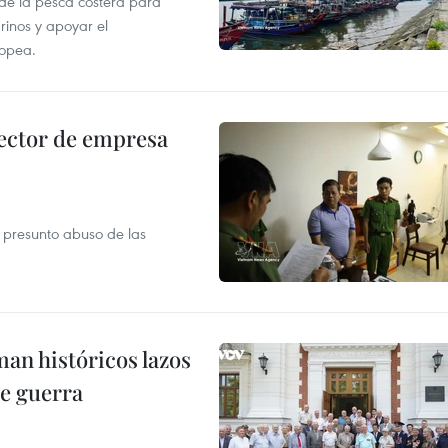
 de la pesca costera para
rinos y apoyar el
ropea.
ector de empresa
r presunto abuso de las
man históricos lazos
de guerra