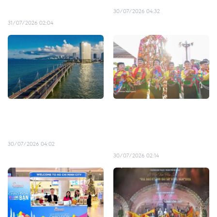
mundo
30/07/2026 04:32
31/07/2026 02:04
Nueva ruta aérea Dong
Hanoi impulsa el turismo
Hoi-Cam Ranh comenzará
comunitario para
a operar el 16 de agosto
diversificar su oferta
cultural
30/07/2026 04:02
30/07/2026 02:14