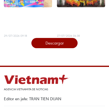
Turismo de Ciudad Ho Chi
Túneles de Ky Anh y
Minh impulsa su
humedal del río Dam,
crecimiento con una oferta
nuevos atractivos
integrada
turísticos de Da Nang
29/07/2026 09:18
27/07/2026 04:38
Descargar
AGENCIA VIETNAMITA DE NOTICIAS
Editor en jefe: TRAN TIEN DUAN