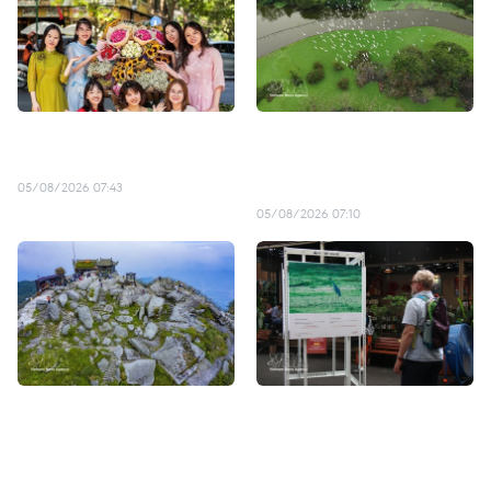
Explorar Vietnam en tren
Ninh Binh aspira al premio
con VIETNAM VIAJES
al mejor destino turístico
emergente de Asia
05/08/2026 07:43
05/08/2026 07:10
Sitio patrimonial de Yen Tu
Ciudad Ho Chi Minh
amplía su oferta turística
impulsa integración de
para la temporada de
ecosistemas para aumentar
otoño
el valor del turismo