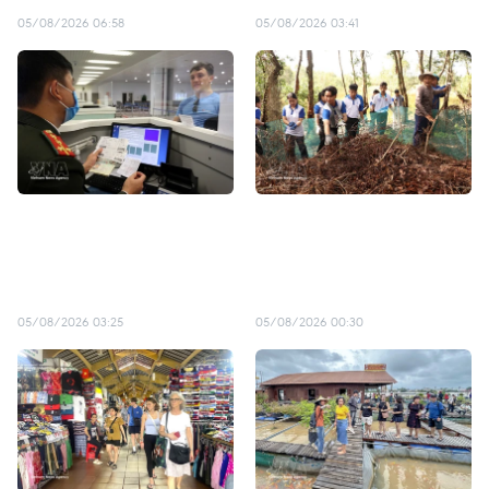
05/08/2026 06:58
05/08/2026 03:41
Vietnam refuerza
Parque Nacional Tram
seguridad del visado
Chim ofrece experiencias
electrónico para impulsar
auténticas en los
turismo internacional
humedales
05/08/2026 03:25
05/08/2026 00:30