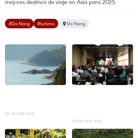
mejores destinos de viaje en Asia para 2025.
#Da Nang
#turismo
Da Nang
Sumérjase en la
Ciudad vietnamita refuerza
cautivadora belleza de la
promoción de potencial
bahía de Lang Co
turístico en mercado
tailandés
07/08/2026 01:00
05/08/2026 15:00