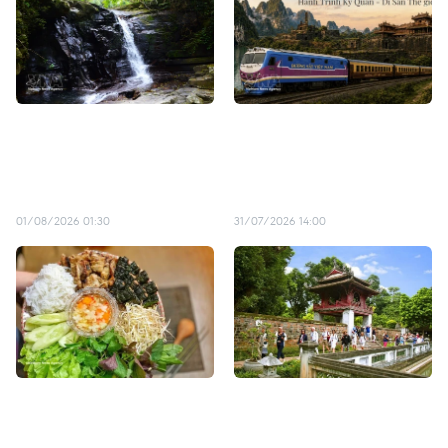
Impresionante belleza del
Vietnam desarrollará
sistema de arroyos y
nueva ruta turística
cascadas de Bach Ma en
ferroviaria entre Hue y
ciudad de Hue
Phong Nha-Ke Bang
01/08/2026 01:30
31/07/2026 14:00
Hanoi, entre las diez
Turismo de Hanoi crece
ciudades con la mejor
15% en los primeros siete
comida callejera del
meses de 2026