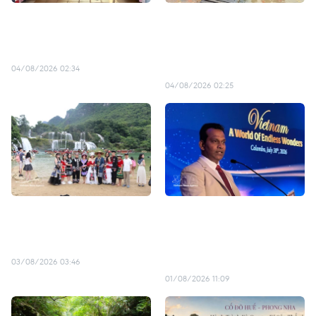
Vietnam avanza hacia la
Capacitación del capital
meta de 25 millones de
humano, clave para la
turistas extranjeros
transformación del
turismo en Vietnam
04/08/2026 02:34
04/08/2026 02:25
Turismo sostenible gana
Vietnam promociona
protagonismo entre
turismo en Sri Lanka antes
viajeros vietnamitas
de lanzamiento de vuelos
directos
03/08/2026 03:46
01/08/2026 11:09