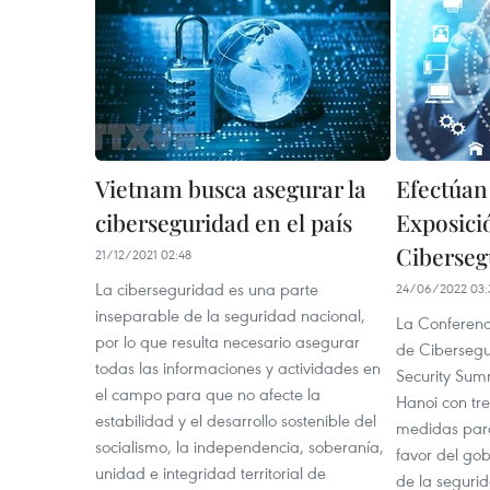
Vietnam busca asegurar la
Efectúan
ciberseguridad en el país
Exposici
Ciberseg
21/12/2021 02:48
La ciberseguridad es una parte
24/06/2022 03:
inseparable de la seguridad nacional,
La Conferenci
por lo que resulta necesario asegurar
de Cibersegu
todas las informaciones y actividades en
Security Sum
el campo para que no afecte la
Hanoi con tre
estabilidad y el desarrollo sostenible del
medidas para
socialismo, la independencia, soberanía,
favor del gob
unidad e integridad territorial de
de la segurid