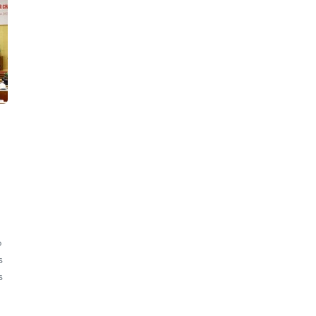
o
s
s