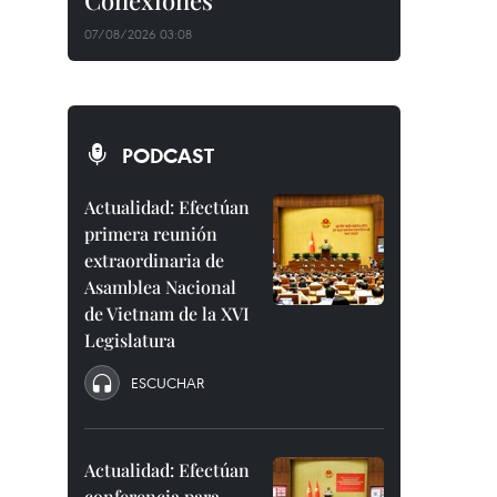
Conexiones"
07/08/2026 03:08
PODCAST
Actualidad: Efectúan
primera reunión
extraordinaria de
Asamblea Nacional
de Vietnam de la XVI
Legislatura
ESCUCHAR
Actualidad: Efectúan
conferencia para