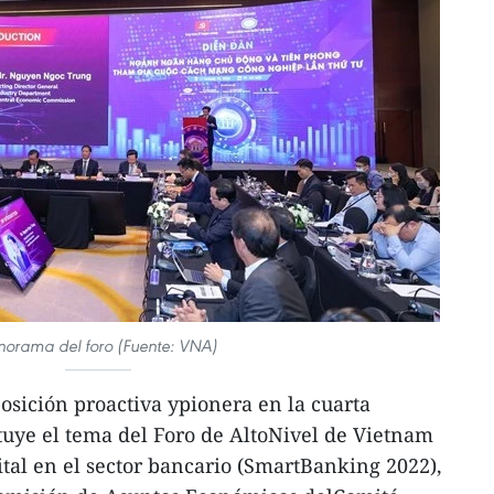
norama del foro (Fuente: VNA)
sición proactiva ypionera en la cuarta
ituye el tema del Foro de AltoNivel de Vietnam
ital en el sector bancario (SmartBanking 2022),