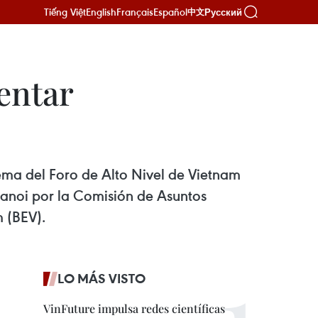
Tiếng Việt
English
Français
Español
Русский
中文
entar
tema del Foro de Alto Nivel de Vietnam
 Hanoi por la Comisión de Asuntos
 (BEV).
LO MÁS VISTO
VinFuture impulsa redes científicas