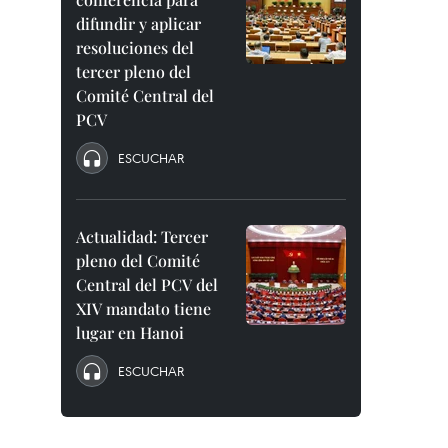
difundir y aplicar
resoluciones del
tercer pleno del
Comité Central del
PCV
ESCUCHAR
Actualidad: Tercer
pleno del Comité
Central del PCV del
XIV mandato tiene
lugar en Hanoi
ESCUCHAR