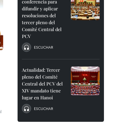
conferencia para
difundir y aplicar
resoluciones del
tercer pleno del
Comité Central del
PCV
ESCUCHAR
Actualidad: Tercer
pleno del Comité
Central del PCV del
XIV mandato tiene
lugar en Hanoi
ESCUCHAR
l