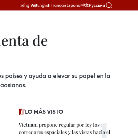
Tiếng Việt
English
Français
Español
Русский
中文
denta de
s países y ayuda a elevar su papel en la
laosianos.
LO MÁS VISTO
Vietnam propone regular por ley los
corredores espaciales y las vistas hacia el