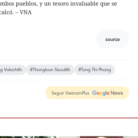
mbos pueblos, y un tesoro invaluable que se
calcó. – VNA
source
 Volachith
#Thongloun Sisoulith
#Tong Thi Phong
Seguir VietnamPlus