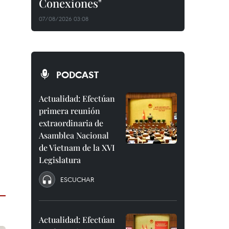
Conexiones"
07/08/2026 03:08
PODCAST
Actualidad: Efectúan
primera reunión
extraordinaria de
Asamblea Nacional
de Vietnam de la XVI
Legislatura
ESCUCHAR
Actualidad: Efectúan