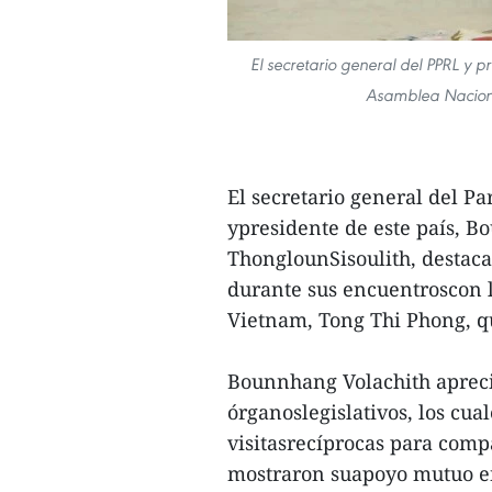
El secretario general del PPRL y p
Asamblea Naciona
El secretario general del P
ypresidente de este país, B
ThonglounSisoulith, destaca
durante sus encuentroscon l
Vietnam, Tong Thi Phong, qu
Bounnhang Volachith apreció
órganoslegislativos, los cu
visitasrecíprocas para comp
mostraron suapoyo mutuo en