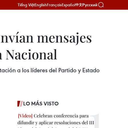
Tiếng Việt
English
Français
Español
Русский
中文
 envían mensajes
a Nacional
tación a los líderes del Partido y Estado
LO MÁS VISTO
Celebran conferencia para
difundir y aplicar resoluciones del III