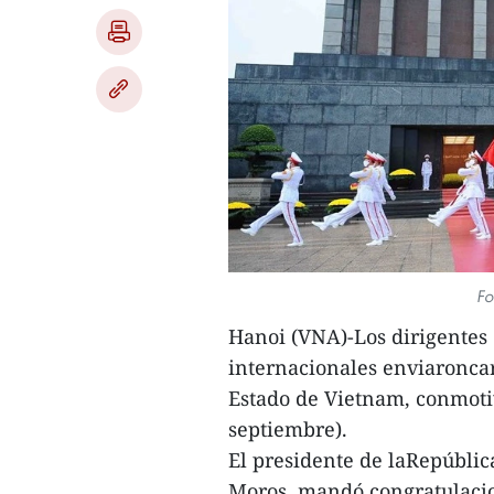
Fo
Hanoi (VNA)-Los dirigentes 
internacionales enviaroncart
Estado de Vietnam, conmotiv
septiembre).
El presidente de laRepúbli
Moros, mandó congratulaci