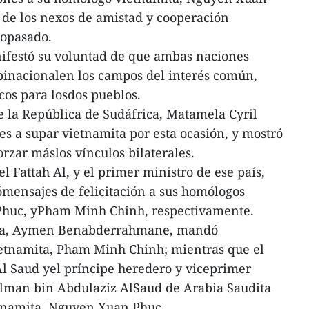
o de los nexos de amistad y cooperación
popasado.
ifestó su voluntad de que ambas naciones
inacionalen los campos del interés común,
cos para losdos pueblos.
de la República de Sudáfrica, Matamela Cyril
 a supar vietnamita por esta ocasión, y mostró
orzar máslos vínculos bilaterales.
l Fattah Al, y el primer ministro de ese país,
mensajes de felicitación a sus homólogos
Phuc, yPham Minh Chinh, respectivamente.
lia, Aymen Benabderrahmane, mandó
ietnamita, Pham Minh Chinh; mientras que el
l Saud yel príncipe heredero y viceprimer
man bin Abdulaziz AlSaud de Arabia Saudita
etnamita, Nguyen Xuan Phuc.