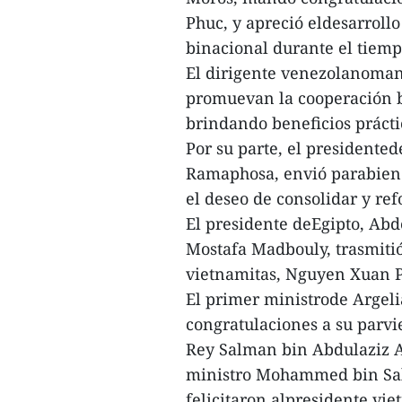
Phuc, y apreció eldesarroll
binacional durante el tiem
El dirigente venezolanoman
promuevan la cooperación b
brindando beneficios prácti
Por su parte, el presidente
Ramaphosa, envió parabienes
el deseo de consolidar y ref
El presidente deEgipto, Abde
Mostafa Madbouly, trasmitió
vietnamitas, Nguyen Xuan 
El primer ministrode Arge
congratulaciones a su parv
Rey Salman bin Abdulaziz A
ministro Mohammed bin Sal
felicitaron alpresidente vi