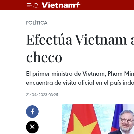
Efectúa Vietnam acto de recibimiento al primer ministro checo
Nội dung
POLÍTICA
Efectúa Vietnam 
Hanoi, 21 abr (VNA)- El primer ministro de Vietnam, Pham Minh Chinh, p
una delegación de alto nivel de la nación europea.
checo
Con posterioridad, ambos dirigentes iniciaron sus conversaciones en 
Petr Fiala realiza su visita oficial a Vietnam del 20 al 22 del presente
El primer ministro de Vietnam, Pham Minh
encuentra de visita oficial en el país in
21/04/2023 03:25