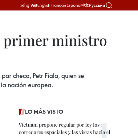
Tiếng Việt
English
Français
Español
Русский
中文
a primer ministro
e encuentra de visita oficial en el país indochino al frente de
par checo, Petr Fiala, quien se
e la nación europea.
LO MÁS VISTO
Vietnam propone regular por ley los
corredores espaciales y las vistas hacia el