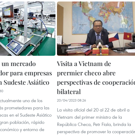
, un mercado
Visita a Vietnam de
or para empresas
prermier checo abre
n Sudeste Asiático
perspectivas de cooperació
bilateral
30
ctualmente uno de los
20/04/2023 08:26
s prometedores para las
La visita oficial del 20 al 22 de abril a
cas en el Sudeste Asiático
Vietnam del primer ministro de la
 gran población, rápido
República Checa, Petr Fiala, brinda la
económico y entorno de
perspectiva de promover la cooperació