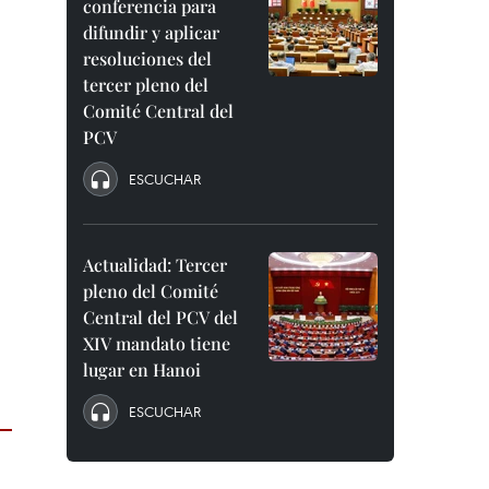
conferencia para
difundir y aplicar
resoluciones del
tercer pleno del
Comité Central del
PCV
ESCUCHAR
Actualidad: Tercer
pleno del Comité
Central del PCV del
XIV mandato tiene
lugar en Hanoi
ESCUCHAR