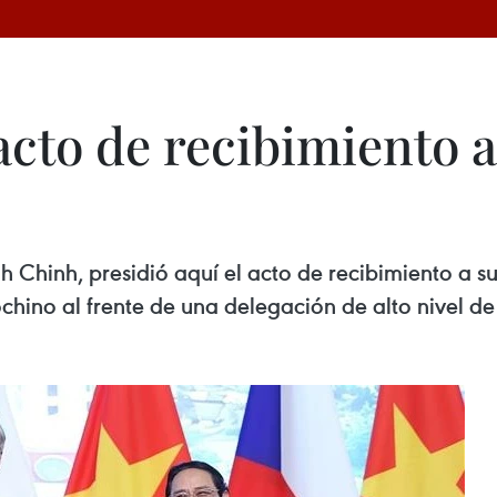
acto de recibimiento 
residió aquí el acto de recibimiento a su par checo, Petr Fiala, quien s
la sede del Gobierno vietnamita.
 mes, por invitación del primer ministro anfitrión Pham Minh Chinh.
 Chinh, presidió aquí el acto de recibimiento a su 
dochino al frente de una delegación de alto nivel d