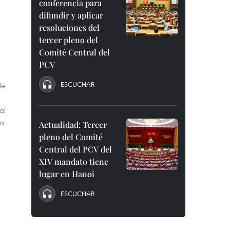
conferencia para
difundir y aplicar
resoluciones del
tercer pleno del
Comité Central del
PCV
ESCUCHAR
de
al
da
Actualidad: Tercer
pleno del Comité
Central del PCV del
XIV mandato tiene
lugar en Hanoi
ESCUCHAR