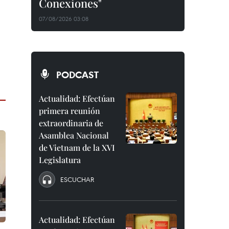
Conexiones"
07/08/2026 03:08
PODCAST
Actualidad: Efectúan
primera reunión
extraordinaria de
Asamblea Nacional
de Vietnam de la XVI
Legislatura
ESCUCHAR
Actualidad: Efectúan