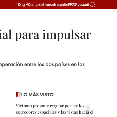
Tiếng Việt
English
Français
Español
Русский
中文
al para impulsar
operación entre los dos países en los
LO MÁS VISTO
Vietnam propone regular por ley los
corredores espaciales y las vistas hacia el