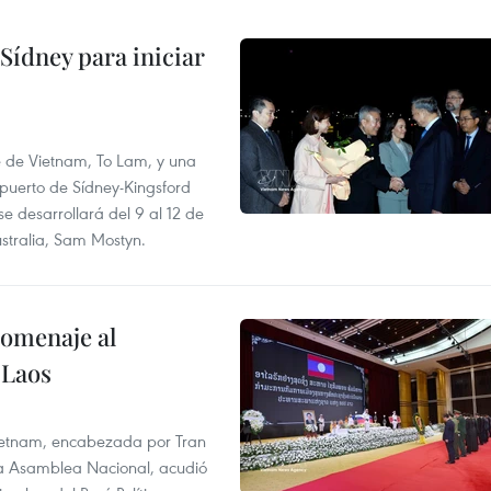
Sídney para iniciar
te de Vietnam, To Lam, y una
opuerto de Sídney-Kingsford
se desarrollará del 9 al 12 de
stralia, Sam Mostyn.
homenaje al
 Laos
 Vietnam, encabezada por Tran
la Asamblea Nacional, acudió