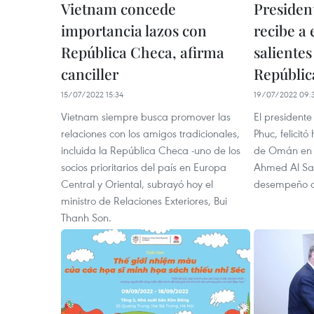
Vietnam concede
Presiden
importancia lazos con
recibe a
República Checa, afirma
saliente
canciller
Repúblic
15/07/2022 15:34
19/07/2022 09:
Vietnam siempre busca promover las
El president
relaciones con los amigos tradicionales,
Phuc, felicit
incluida la República Checa -uno de los
de Omán en 
socios prioritarios del país en Europa
Ahmed Al Saq
Central y Oriental, subrayó hoy el
desempeño de
ministro de Relaciones Exteriores, Bui
Thanh Son.