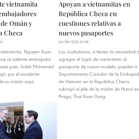
te vietnamita
Apoyan a vietnamitas en
 embajadores
República Checa en
s de Omán y
cuestiones relativas a
a Checa
nuevos pasaportes
32
04/08/2022 02:58
e vietnamita, Nguyen Xuan
Los ciudadanos, si tienen la necesidad 
ó hoy al saliente embajador
agregar el lugar de nacimiento al
este país, Saleh Mohamed
pasaporte de nuevo modelo, pueden ir 
ri, por el excelente
Departamento Consular de la Embaja
 su misión aquí.
de Vietnam en la República Checa,
subrayó el jefe de la misión de Hanoi en
Praga, Thai Xuan Dung.