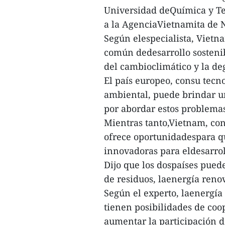
Universidad deQuímica y Te
a la AgenciaVietnamita de N
Según elespecialista, Vietn
común dedesarrollo sostenib
del cambioclimático y la d
El país europeo, consu tecn
ambiental, puede brindar un
por abordar estos problema
Mientras tanto,Vietnam, con 
ofrece oportunidadespara qu
innovadoras para eldesarrol
Dijo que los dospaíses pue
de residuos, laenergía renov
Según el experto, laenergía 
tienen posibilidades de coop
aumentar la participación 