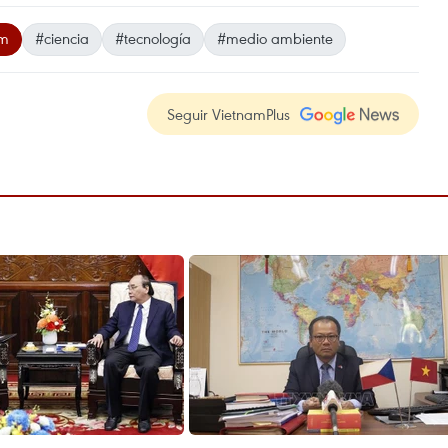
am
#ciencia
#tecnología
#medio ambiente
Seguir VietnamPlus