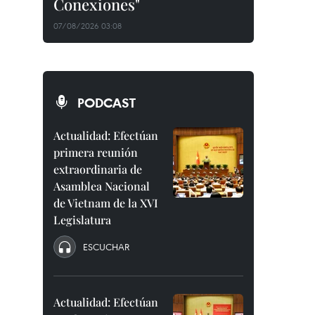
Conexiones"
07/08/2026 03:08
PODCAST
Actualidad: Efectúan
primera reunión
extraordinaria de
Asamblea Nacional
de Vietnam de la XVI
Legislatura
ESCUCHAR
Actualidad: Efectúan