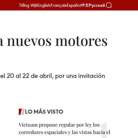
Tiếng Việt
English
Français
Español
Русский
中文
ea nuevos motores
el 20 al 22 de abril, por una invitación
LO MÁS VISTO
Vietnam propone regular por ley los
corredores espaciales y las vistas hacia el