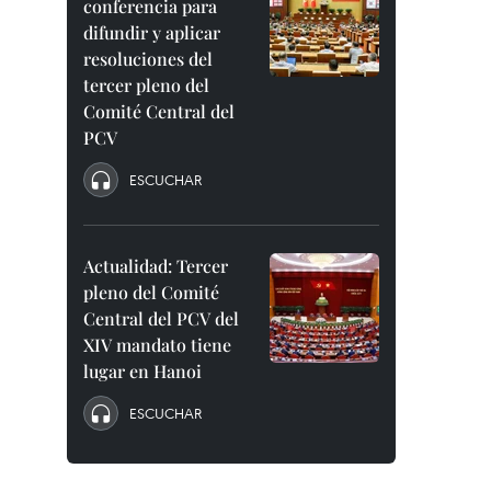
conferencia para
difundir y aplicar
resoluciones del
tercer pleno del
Comité Central del
PCV
ESCUCHAR
Actualidad: Tercer
pleno del Comité
Central del PCV del
XIV mandato tiene
lugar en Hanoi
ESCUCHAR