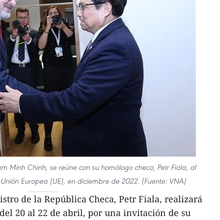
am Minh Chinh, se reúne con su homólogo checo, Petr Fiala, al
ión Europea (UE), en diciembre de 2022. (Fuente: VNA)
tro de la República Checa, Petr Fiala, realizará
del 20 al 22 de abril, por una invitación de su