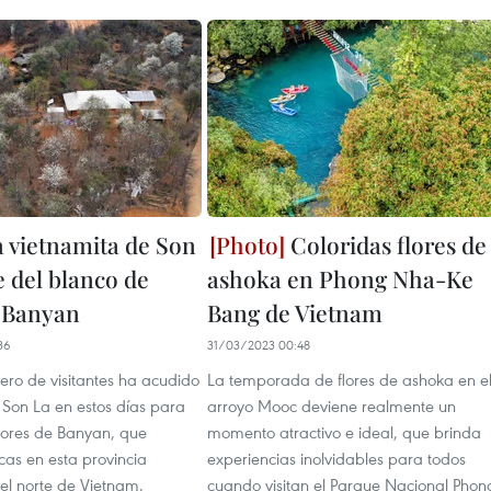
a vietnamita de Son
Coloridas flores de
e del blanco de
ashoka en Phong Nha-Ke
e Banyan
Bang de Vietnam
36
31/03/2023 00:48
ro de visitantes ha acudido
La temporada de flores de ashoka en e
e Son La en estos días para
arroyo Mooc deviene realmente un
flores de Banyan, que
momento atractivo e ideal, que brinda
cas en esta provincia
experiencias inolvidables para todos
l norte de Vietnam.
cuando visitan el Parque Nacional Phon