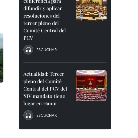
conferencia para
difundir y aplicar
resoluciones del
tercer pleno del
Comité Central del
PCV
ESCUCHAR
Actualidad: Tercer
pleno del Comité
Central del PCV del
XIV mandato tiene
lugar en Hanoi
ESCUCHAR