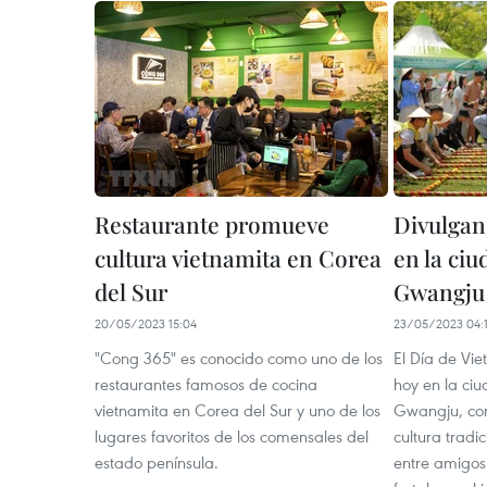
Restaurante promueve
Divulgan
cultura vietnamita en Corea
en la ci
del Sur
Gwangju
20/05/2023 15:04
23/05/2023 04:1
"Cong 365" es conocido como uno de los
El Día de Vi
restaurantes famosos de cocina
hoy en la ci
vietnamita en Corea del Sur y uno de los
Gwangju, con 
lugares favoritos de los comensales del
cultura tradi
estado península.
entre amigos