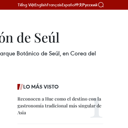
Tiếng Việt
English
Français
Español
Русский
中文
zón de Seúl
 Parque Botánico de Seúl, en Corea del
LO MÁS VISTO
Reconocen a Hue como el destino con la
gastronomía tradicional más singular de
Asia