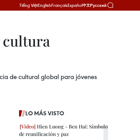
Tiếng Việt
English
Français
Español
Русский
中文
 cultura
ia de cultural global para jóvenes
LO MÁS VISTO
Hien Luong - Ben Hai: Símbolo
de reunificación y paz