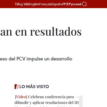
Tiếng Việt
English
Français
Español
Русский
中文
ían en resultados
eso del PCV impulse un desarrollo
LO MÁS VISTO
Celebran conferencia para
difundir y aplicar resoluciones del III