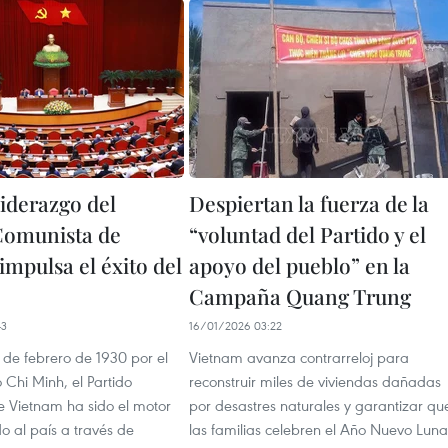
iderazgo del
Despiertan la fuerza de la
Comunista de
“voluntad del Partido y el
impulsa el éxito del
apoyo del pueblo” en la
Campaña Quang Trung
43
16/01/2026 03:22
 de febrero de 1930 por el
Vietnam avanza contrarreloj para
 Chi Minh, el Partido
reconstruir miles de viviendas dañadas
 Vietnam ha sido el motor
por desastres naturales y garantizar qu
o al país a través de
las familias celebren el Año Nuevo Luna