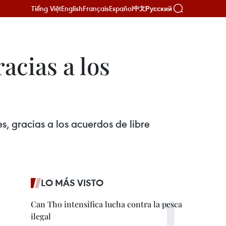
Tiếng Việt
English
Français
Español
Русский
中文
cias a los
, gracias a los acuerdos de libre
LO MÁS VISTO
Can Tho intensifica lucha contra la pesca
ilegal