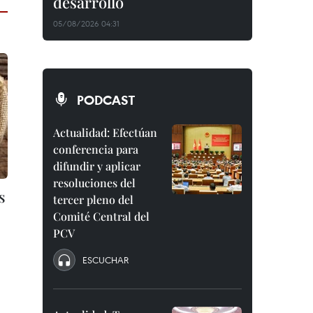
desarrollo
05/08/2026 04:31
PODCAST
Actualidad: Efectúan
conferencia para
difundir y aplicar
resoluciones del
s
tercer pleno del
Comité Central del
PCV
ESCUCHAR