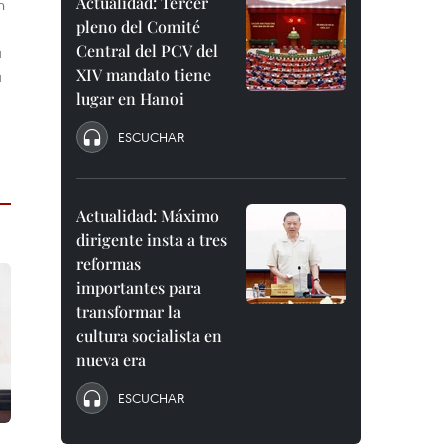
Actualidad: Tercer
n
pleno del Comité
Central del PCV del
a
XIV mandato tiene
a
lugar en Hanoi
ESCUCHAR
Actualidad: Máximo
dirigente insta a tres
reformas
importantes para
transformar la
cultura socialista en
nueva era
ESCUCHAR