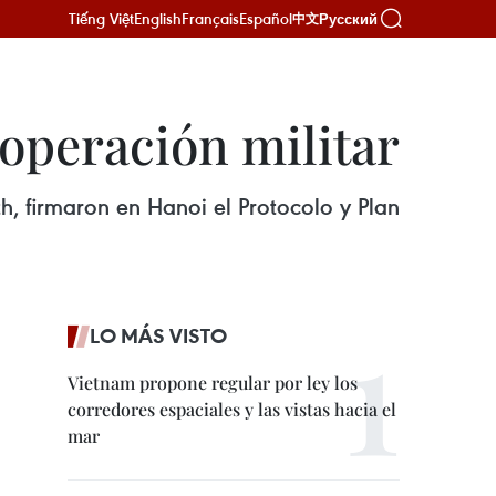
Tiếng Việt
English
Français
Español
Русский
中文
operación militar
, firmaron en Hanoi el Protocolo y Plan
LO MÁS VISTO
Vietnam propone regular por ley los
corredores espaciales y las vistas hacia el
mar