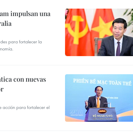
tnam impulsan una
alia
des para fortalecer la
onomía.
ática con nuevas
or
acción para fortalecer el