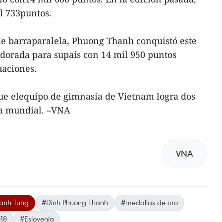
l 733puntos.
de barraparalela, Phuong Thanh conquistó este
dorada para supaís con 14 mil 950 puntos
uaciones.
que elequipo de gimnasia de Vietnam logra dos
pa mundial. –VNA
VNA
anh Tung
#Dinh Phuong Thanh
#medallas de oro
18
#Eslovenia