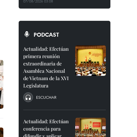
07/08/2026 03:08
PODCAST
Actualidad: Efectúan
primera reunión
extraordinaria de
Asamblea Nacional
de Vietnam de la XVI
Legislatura
ESCUCHAR
Actualidad: Efectúan
conferencia para
difundir y aplicar