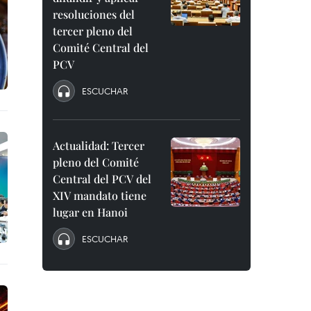
resoluciones del
tercer pleno del
Comité Central del
PCV
ESCUCHAR
Actualidad: Tercer
pleno del Comité
Central del PCV del
XIV mandato tiene
lugar en Hanoi
ESCUCHAR