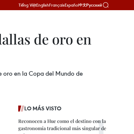
Tiếng Việt
English
Français
Español
Русский
中文
llas de oro en
de oro en la Copa del Mundo de
LO MÁS VISTO
Reconocen a Hue como el destino con la
gastronomía tradicional más singular de