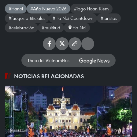
#Hanoi
#Año Nuevo 2026
#lago Hoan Kiem
#fuegos artificiales
#Ha Noi Countdown
#turistas
#celebración
#multitud
Ha Noi
Theo dõi VietnamPlus
NOTICIAS RELACIONADAS