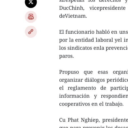
DucChinh, vicepresident
deVietnam.
El funcionario habló en un
por la entidad laboral yel i
los sindicatos enla prevenció
paros.
Propuso que esas organi
organizar diálogos periódic
el reglamento de partici
información y respondien
cooperativos en el trabajo.
Cu Phat Nghiep, president
que para prevenir los desac