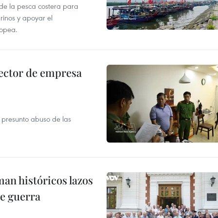
 de la pesca costera para
rinos y apoyar el
ropea.
ector de empresa
r presunto abuso de las
man históricos lazos
de guerra