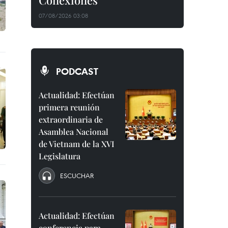
Conexiones"
07/08/2026 03:08
PODCAST
Actualidad: Efectúan
primera reunión
extraordinaria de
Asamblea Nacional
de Vietnam de la XVI
Legislatura
ESCUCHAR
Actualidad: Efectúan
conferencia para