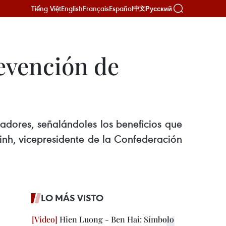
Tiếng Việt
English
Français
Español
Русский
中文
evención de
adores, señalándoles los beneficios que
inh, vicepresidente de la Confederación
LO MÁS VISTO
Hien Luong - Ben Hai: Símbolo