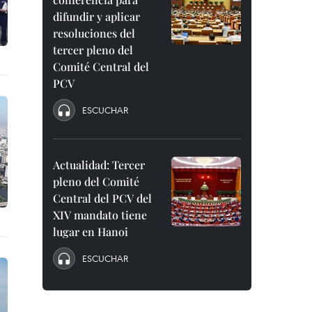
difundir y aplicar
resoluciones del
tercer pleno del
Comité Central del
PCV
ESCUCHAR
Actualidad: Tercer
pleno del Comité
Central del PCV del
XIV mandato tiene
lugar en Hanoi
ESCUCHAR