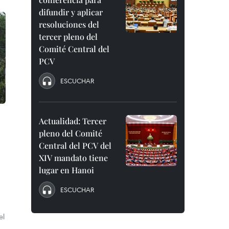
difundir y aplicar
resoluciones del
tercer pleno del
Comité Central del
PCV
ESCUCHAR
Actualidad: Tercer
pleno del Comité
Central del PCV del
XIV mandato tiene
lugar en Hanoi
ESCUCHAR
el