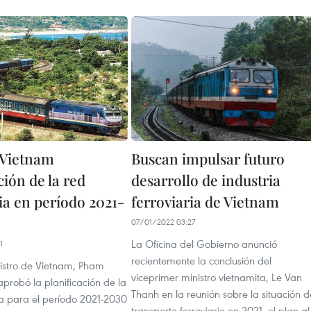
 Vietnam
Buscan impulsar futuro
ción de la red
desarrollo de industria
ia en período 2021-
ferroviaria de Vietnam
07/01/2022 03:27
La Oficina del Gobierno anunció
1
recientemente la conclusión del
nistro de Vietnam, Pham
viceprimer ministro vietnamita, Le Van
probó la planificación de la
Thanh en la reunión sobre la situación d
ia para el período 2021-2030
transporte ferroviario en 2021, el plan al