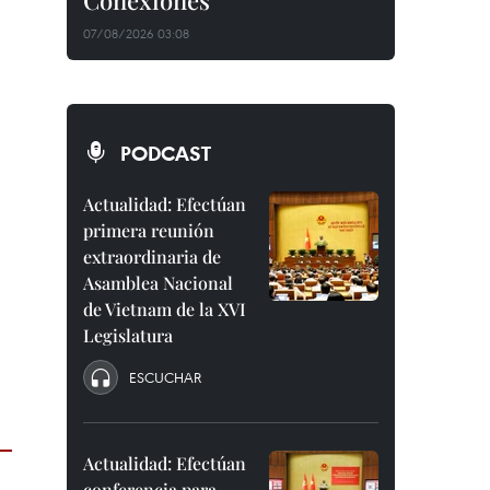
Conexiones"
07/08/2026 03:08
PODCAST
Actualidad: Efectúan
primera reunión
extraordinaria de
Asamblea Nacional
de Vietnam de la XVI
Legislatura
ESCUCHAR
Actualidad: Efectúan
conferencia para