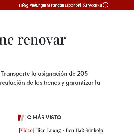
Tiếng Việt
English
Français
Español
Русский
中文
one renovar
 Transporte la asignación de 205
rculación de los trenes y garantizar la
LO MÁS VISTO
Hien Luong - Ben Hai: Símbolo