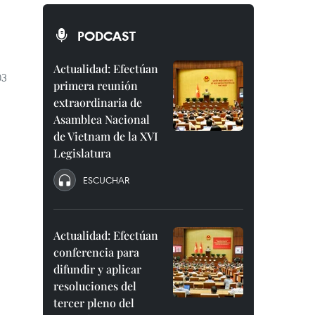
PODCAST
Actualidad: Efectúan
03
primera reunión
extraordinaria de
Asamblea Nacional
de Vietnam de la XVI
Legislatura
ESCUCHAR
Actualidad: Efectúan
conferencia para
difundir y aplicar
resoluciones del
tercer pleno del