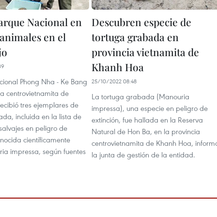
arque Nacional en
Descubren especie de
animales en el
tortuga grabada en
jo
provincia vietnamita de
Khanh Hoa
39
cional Phong Nha - Ke Bang
25/10/2022 08:48
ia centrovietnamita de
La tortuga grabada (Manouria
ecibió tres ejemplares de
impressa), una especie en peligro de
da, incluida en la lista de
extinción, fue hallada en la Reserva
salvajes en peligro de
Natural de Hon Ba, en la provincia
onocida científicamente
centrovietnamita de Khanh Hoa, inform
a impressa, según fuentes
la junta de gestión de la entidad.