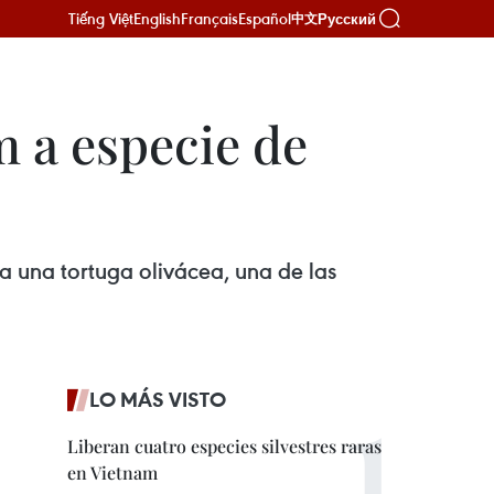
Tiếng Việt
English
Français
Español
Русский
中文
m a especie de
a una tortuga olivácea, una de las
LO MÁS VISTO
Liberan cuatro especies silvestres raras
en Vietnam