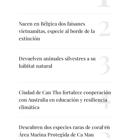
Nacen en Bélgica dos faisanes
vietnamitas, especie al borde de la
extinción
Devuelven animales silvestres a su
hábitat natural
Ciudad de Can Tho fortalece cooperación
con Australia en educación y resiliencia
climática
Descubren dos especies raras de coral en
Área Marina Protegida de Ca Mau