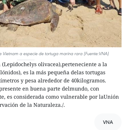
de Vietnam a especie de tortuga marina rara (Fuente:VNA)
a (Lepidochelys olivacea),perteneciente a la
elónidos), es la más pequeña delas tortugas
tímetros y pesa alrededor de 40kilogramos.
r presente en buena parte delmundo, con
te, es considerada como vulnerable por laUnión
rvación de la Naturaleza./.
VNA