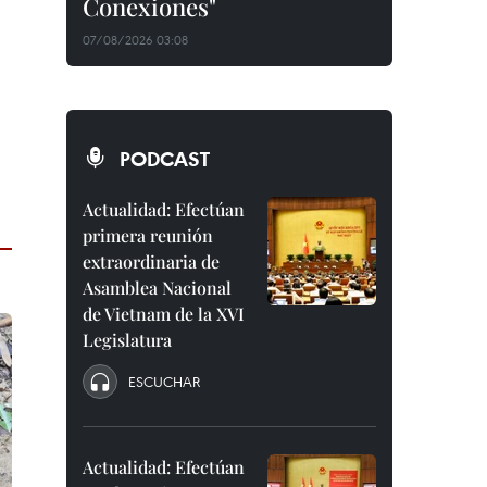
Conexiones"
07/08/2026 03:08
PODCAST
Actualidad: Efectúan
primera reunión
extraordinaria de
Asamblea Nacional
de Vietnam de la XVI
Legislatura
ESCUCHAR
Actualidad: Efectúan