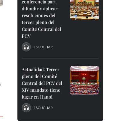
conferencia para
difundir y aplicar
resoluciones del
tercer pleno del
Comité Central del
PCV
ESCUCHAR
Actualidad: Tercer
pleno del Comité
Central del PCV del
ó
XIV mandato tiene
lugar en Hanoi
ESCUCHAR