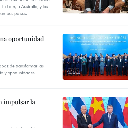
To Lam, a Australia, y las
e ambos países.
una oportunidad
apaz de transformar las
gía y oportunidades.
 impulsar la