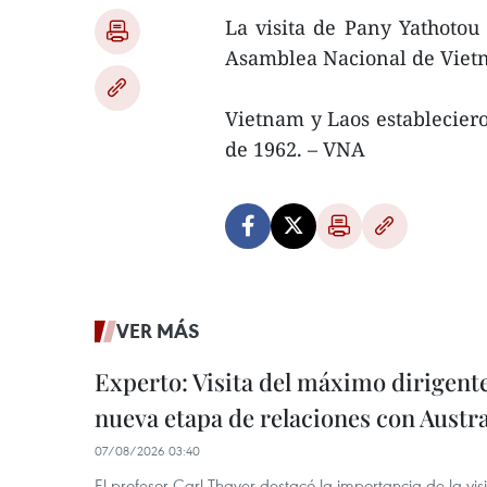
La visita de Pany Yathotou 
Asamblea Nacional de Vie
Vietnam y Laos estableciero
de 1962. – VNA
VER MÁS
Experto: Visita del máximo dirigent
nueva etapa de relaciones con Austra
07/08/2026 03:40
El profesor Carl Thayer destacó la importancia de la vis