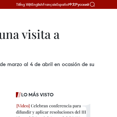
Tiếng Việt
English
Français
Español
Русский
中文
una visita a
de marzo al 4 de abril en ocasión de su
LO MÁS VISTO
Celebran conferencia para
difundir y aplicar resoluciones del III