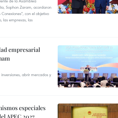
idente de la Asamblea
dia, Sophon Zaram, acordaron
 Conexiones", con el objetivo
o, las empresas, las
dad empresarial
tnam
 inversiones, abrir mercados y
nismos especiales
 del APEC 2027