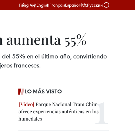
Tiếng Việt
English
Français
Español
Русский
中文
am aumenta 55%
 del 55% en el último año, convirtiendo
jeros franceses.
LO MÁS VISTO
Parque Nacional Tram Chim
ofrece experiencias auténticas en los
humedales