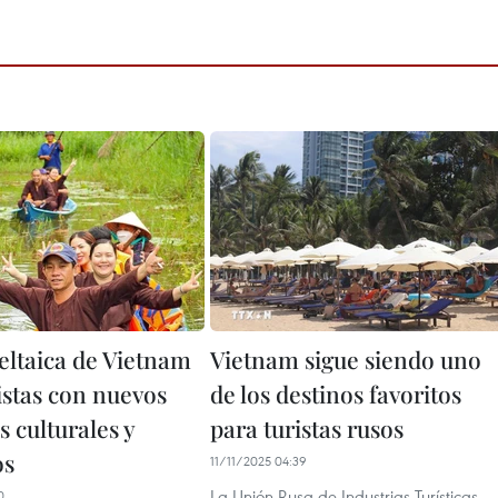
eltaica de Vietnam
Vietnam sigue siendo uno
istas con nuevos
de los destinos favoritos
 culturales y
para turistas rusos
os
11/11/2025 04:39
La Unión Rusa de Industrias Turísticas
0