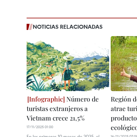
NOTICIAS RELACIONADAS
Número de
Región d
turistas extranjeros a
atrae tur
Vietnam crece 21,5%
productos
ecológic
17/11/2025 01:00
En los primeros 10 meses de 2025, el
16/11/2025 07:0