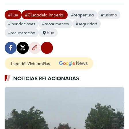
#Hue
#Ciudadela Imperial
#reapertura
#turismo
#inundaciones
#monumentos
#seguridad
#recuperación
Hue
Theo dõi VietnamPlus
NOTICIAS RELACIONADAS