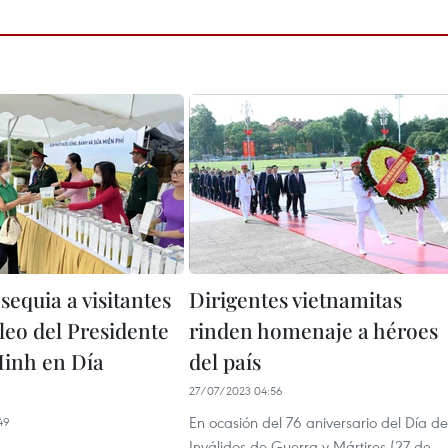
equia a visitantes
Dirigentes vietnamitas
leo del Presidente
rinden homenaje a héroes
inh en Día
del país
27/07/2023 04:56
En ocasión del 76 aniversario del Día de
49
Inválidos de Guerra y Mártires (27 de