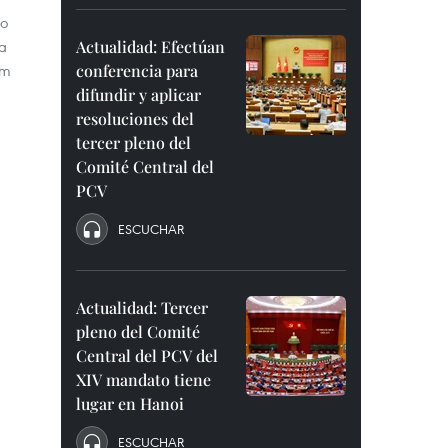
do
Actualidad: Efectúan
a
conferencia para
am
difundir y aplicar
resoluciones del
tercer pleno del
Comité Central del
PCV
ESCUCHAR
Actualidad: Tercer
pleno del Comité
Central del PCV del
XIV mandato tiene
lugar en Hanoi
ESCUCHAR