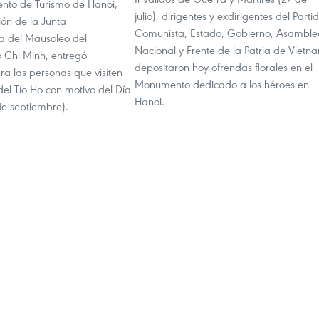
nto de Turismo de Hanoi,
julio), dirigentes y exdirigentes del Parti
ión de la Junta
Comunista, Estado, Gobierno, Asamble
va del Mausoleo del
Nacional y Frente de la Patria de Vietn
o Chi Minh, entregó
depositaron hoy ofrendas florales en el
a las personas que visiten
Monumento dedicado a los héroes en
el Tío Ho con motivo del Día
Hanoi.
de septiembre).