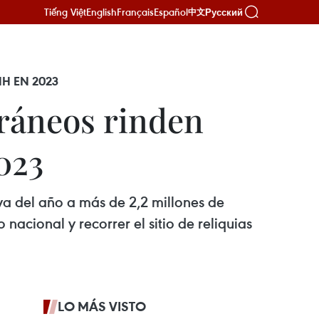
Tiếng Việt
English
Français
Español
Русский
中文
NH EN 2023
oráneos rinden
023
va del año a más de 2,2 millones de
nacional y recorrer el sitio de reliquias
LO MÁS VISTO