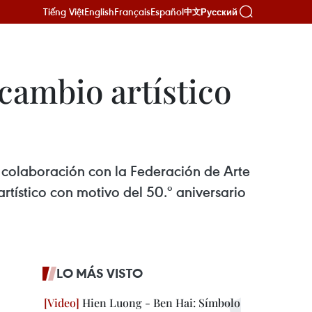
Tiếng Việt
English
Français
Español
Русский
中文
cambio artístico
n colaboración con la Federación de Arte
ístico con motivo del 50.º aniversario
LO MÁS VISTO
Hien Luong - Ben Hai: Símbolo