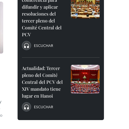
difundir y aplicar
resoluciones del
tercer pleno del
Comité Central del
PCV
ESCUCHAR
Actualidad: Tercer
pleno del Comité
Central del PCV del
XIV mandato tiene
lugar en Hanoi
y
ESCUCHAR
e
to