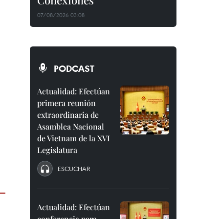
Conexiones"
07/08/2026 03:08
PODCAST
Actualidad: Efectúan
primera reunión
extraordinaria de
Asamblea Nacional
de Vietnam de la XVI
Legislatura
ESCUCHAR
Actualidad: Efectúan
conferencia para