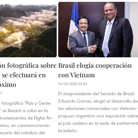
ón fotográfica sobre
Brasil elogia cooperación
 se efectuará en
con Vietnam
óximo
14/03/2025 02:03
El vicepresidente del Senado de Brasil,
47
Eduardo Gomes, elogió el desarrollo de
 fotográfica "País y Gente
las relaciones comerciales con Vietnam 
 se llevará a cabo en la
propuso organizar una exposición sobr
ntrovietnamita de Nghe An
el país asiático en la sede de parlamen
ximo, en conmemoración
brasileño.
rsario del natalicio del