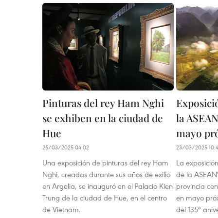
Pinturas del rey Ham Nghi
Exposici
se exhiben en la ciudad de
la ASEAN
Hue
mayo pr
25/03/2025 04:02
23/03/2025 10:
Una exposición de pinturas del rey Ham
La exposición
Nghi, creadas durante sus años de exilio
de la ASEAN"
en Argelia, se inauguró en el Palacio Kien
provincia ce
Trung de la ciudad de Hue, en el centro
en mayo pró
de Vietnam.
del 135º anive