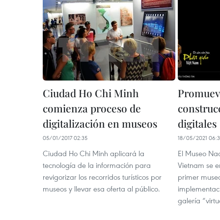
Ciudad Ho Chi Minh
Promuev
comienza proceso de
construc
digitalización en museos
digitales
05/01/2017 02:35
18/05/2021 06:
Ciudad Ho Chi Minh aplicará la
El Museo Nac
tecnología de la información para
Vietnam se e
revigorizar los recorridos turísticos por
primer museo 
museos y llevar esa oferta al público.
implementaci
galería “virt