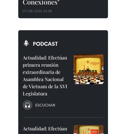
Conexiones"
07/08/2026 03:08
PODCAST
Actualidad: Efectúan
primera reunión
extraordinaria de
Asamblea Nacional
de Vietnam de la XVI
Legislatura
ESCUCHAR
Actualidad: Efectúan