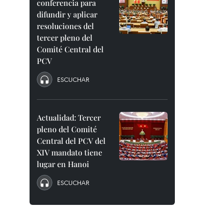
conferencia para
difundir y aplicar
resoluciones del
tercer pleno del
Comité Central del
PCV
ESCUCHAR
Actualidad: Tercer
pleno del Comité
Central del PCV del
XIV mandato tiene
lugar en Hanoi
ESCUCHAR