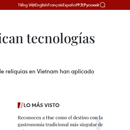
Tiếng Việt
English
Français
Español
Русский
中文
can tecnologías
 de reliquias en Vietnam han aplicado
LO MÁS VISTO
Reconocen a Hue como el destino con la
gastronomía tradicional más singular de