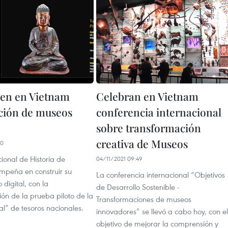
en en Vietnam
Celebran en Vietnam
ción de museos
conferencia internacional
sobre transformación
creativa de Museos
30
ional de Historia de
04/11/2021 09:49
mpeña en construir su
La conferencia internacional “Objetivos
digital, con la
de Desarrollo Sostenible -
ón de la prueba piloto de la
Transformaciones de museos
ual” de tesoros nacionales.
innovadores” se llevó a cabo hoy, con el
objetivo de mejorar la comprensión y