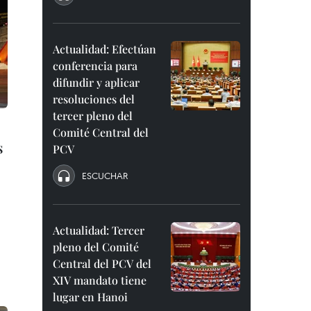
Actualidad: Efectúan
conferencia para
difundir y aplicar
resoluciones del
tercer pleno del
Comité Central del
s
PCV
ESCUCHAR
Actualidad: Tercer
pleno del Comité
Central del PCV del
XIV mandato tiene
lugar en Hanoi