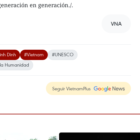
generación en generación./.
VNA
inh Dinh
#Vietnam
#UNESCO
e la Humanidad
Seguir VietnamPlus