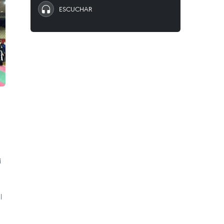
ESCUCHAR
i
l