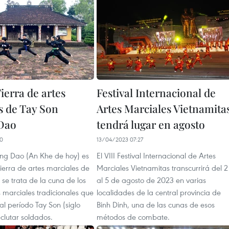
ierra de artes
Festival Internacional de
s de Tay Son
Artes Marciales Vietnamita
Dao
tendrá lugar en agosto
00
13/04/2023 07:27
ng Dao (An Khe de hoy) es
El VIII Festival Internacional de Artes
ierra de artes marciales de
Marciales Vietnamitas transcurrirá del 2
 se trata de la cuna de los
al 5 de agosto de 2023 en varias
s marciales tradicionales que
localidades de la central provincia de
l período Tay Son (siglo
Binh Dinh, una de las cunas de esos
eclutar soldados.
métodos de combate.