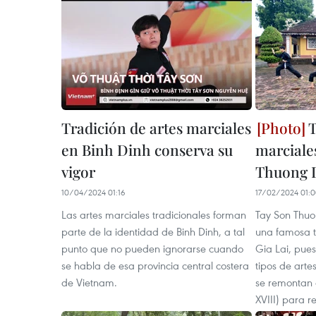
Tradición de artes marciales
T
en Binh Dinh conserva su
marciale
vigor
Thuong 
10/04/2024 01:16
17/02/2024 01:
Las artes marciales tradicionales forman
Tay Son Thuo
parte de la identidad de Binh Dinh, a tal
una famosa t
punto que no pueden ignorarse cuando
Gia Lai, pues
se habla de esa provincia central costera
tipos de arte
de Vietnam.
se remontan a
XVIII) para r