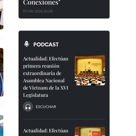
Conexiones"
07/08/2026 03:08
PODCAST
Actualidad: Efectúan
primera reunión
extraordinaria de
Asamblea Nacional
de Vietnam de la XVI
Legislatura
ESCUCHAR
Actualidad: Efectúan