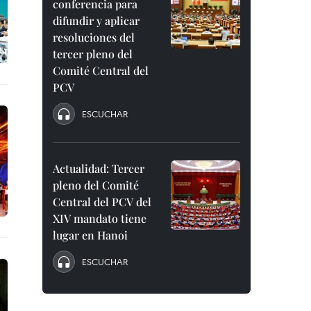
conferencia para
difundir y aplicar
resoluciones del
tercer pleno del
Comité Central del
PCV
ESCUCHAR
Actualidad: Tercer
pleno del Comité
Central del PCV del
XIV mandato tiene
lugar en Hanoi
ESCUCHAR