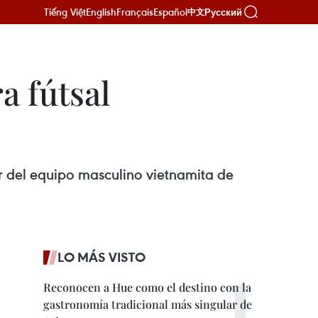
Tiếng Việt
English
Français
Español
Русский
中文
a fútsal
r del equipo masculino vietnamita de
LO MÁS VISTO
Reconocen a Hue como el destino con la
gastronomía tradicional más singular de