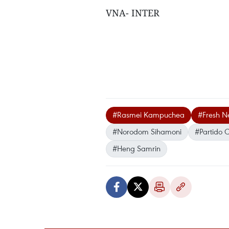
VNA- INTER
#Rasmei Kampuchea
#Fresh N
#Norodom Sihamoni
#Partido 
#Heng Samrin