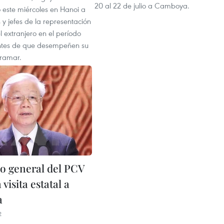
20 al 22 de julio a Camboya.
ó este miércoles en Hanoi a
y jefes de la representación
l extranjero en el período
ntes de que desempeñen su
tramar.
io general del PCV
 visita estatal a
a
2