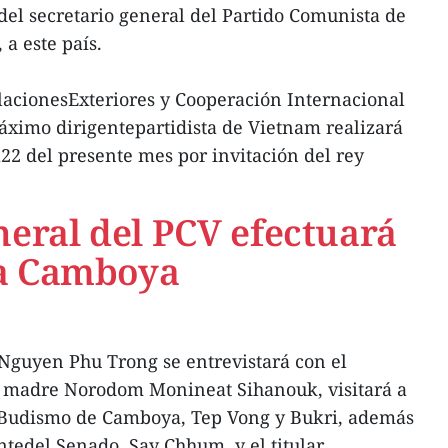
l del secretario general del Partido Comunista de
a este país.
lacionesExteriores y Cooperación Internacional
ximo dirigentepartidista de Vietnam realizará
el22 del presente mes por invitación del rey
neral del PCV efectuará
l a Camboya
Nguyen Phu Trong se entrevistará con el
a madre Norodom Monineat Sihanouk, visitará a
 Budismo de Camboya, Tep Vong y Bukri, además
ntedel Senado, Say Chhum, y el titular