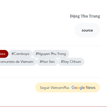
Đặng Thu Trang
source
ews
#Camboya
#Nguyen Phu Trong
Comunista de Vietnam
#Hun Sen
#Say Chhum
Seguir VietnamPlus