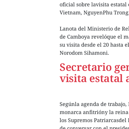
oficial sobre lavisita estata
Vietnam, NguyenPhu Trong, 
Lanota del Ministerio de Re
de Camboya revelóque el má
su visita desde el 20 hasta 
Norodom Sihamoni.
Secretario ge
visita estata
Segúnla agenda de trabajo, 
monarca anfitrióny la rein
los Supremos Patriarcasdel
de conversar con el preside