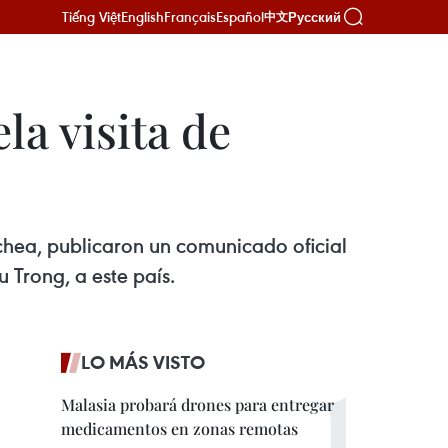
Tiếng Việt
English
Français
Español
Русский
中文
a visita de
ea, publicaron un comunicado oficial
 Trong, a este país.
LO MÁS VISTO
Malasia probará drones para entregar
medicamentos en zonas remotas