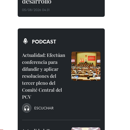
desarrollo
05/08/2026 04:31
PODCAST
Actualidad: Efectúan
conferencia para
difundir y aplicar
resoluciones del
tercer pleno del
Comité Central del
PCV
ESCUCHAR