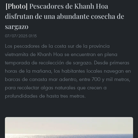
Pescadores de Khanh Hoa
disfrutan de una abundante cosecha de
sargazo
07/07/2025 01:15
Los pescadores de la costa sur de la provincia
vietnamita de Khanh Hoa se encuentran en plena
temporada de recolección de sargazo. Desde primeras
horas de la mañana, los habitantes locales navegan en
barcas de canasta mar adentro, entre 700 y mil metros,
para recolectar algas naturales que crecen a
profundidades de hasta tres metros.