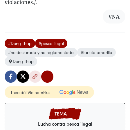
violaciones./.
VNA
#Dong Thap
#pesca ilegal
#no declarada y no reglamentada
#tarjeta amarilla
Dong Thap
Theo dõi VietnamPlus
Lucha contra pesca ilegal