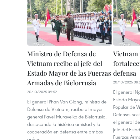
Ministro de Defensa de
Vietnam 
Vietnam recibe al jefe del
fortalec
Estado Mayor de las Fuerzas
defensa
Armadas de Bielorrusia
20/10/2025 08:
El general N
20/10/2025 09:52
Estado Mayor
El general Phan Van Giang, ministro de
Popular de V
Defensa de Vietnam, recibe al mayor
Defensa, sos
general Pavel Muraveiko de Bielorrusia,
el general de
destacando la histórica amistad y la
jefe del Est
cooperación en defensa entre ambos
Fuerzas Arma
países.