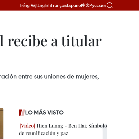
Tiếng Việt
English
Français
Español
Русский
中文
recibe a titular
ración entre sus uniones de mujeres,
LO MÁS VISTO
Hien Luong - Ben Hai: Símbolo
de reunificación y paz