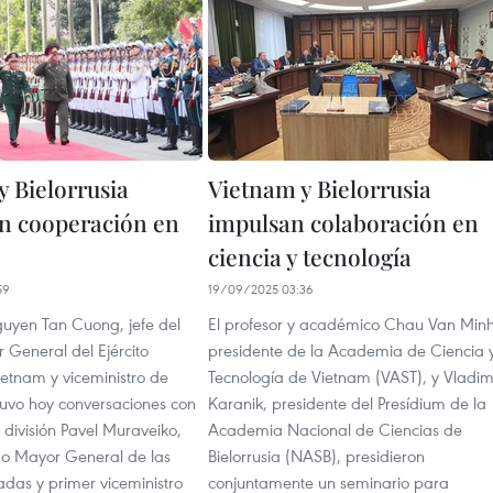
y Bielorrusia
Vietnam y Bielorrusia
en cooperación en
impulsan colaboración en
ciencia y tecnología
59
19/09/2025 03:36
guyen Tan Cuong, jefe del
El profesor y académico Chau Van Minh
 General del Ejército
presidente de la Academia de Ciencia 
ietnam y viceministro de
Tecnología de Vietnam (VAST), y Vladim
tuvo hoy conversaciones con
Karanik, presidente del Presídium de la
 división Pavel Muraveiko,
Academia Nacional de Ciencias de
ado Mayor General de las
Bielorrusia (NASB), presidieron
das y primer viceministro
conjuntamente un seminario para