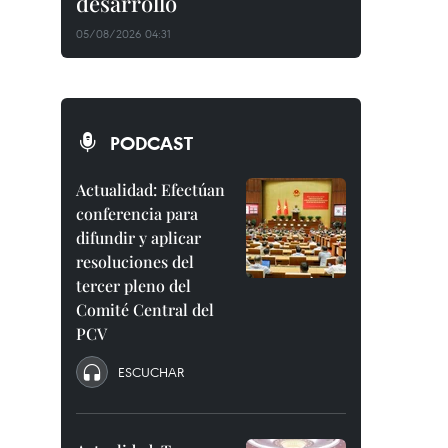
desarrollo
05/08/2026 04:31
PODCAST
Actualidad: Efectúan
conferencia para
difundir y aplicar
resoluciones del
tercer pleno del
Comité Central del
PCV
ESCUCHAR