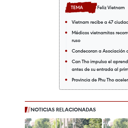
Feliz Vietnam
Vietnam recibe a 47 ciuda
Médicos vietnamitas recorr
ruso
Condecoran a Asociación 
Can Tho impulsa el aprendi
antes de su entrada al pri
Provincia de Phu Tho acele
NOTICIAS RELACIONADAS