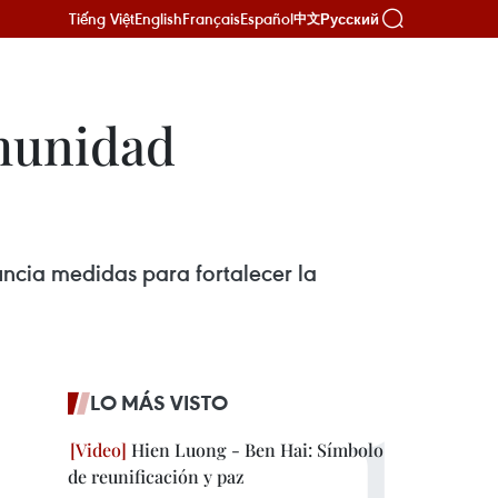
Tiếng Việt
English
Français
Español
Русский
中文
omunidad
ncia medidas para fortalecer la
LO MÁS VISTO
Hien Luong - Ben Hai: Símbolo
de reunificación y paz