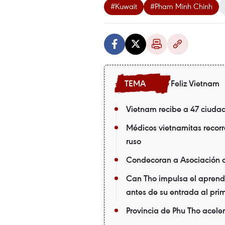
#Kuwait
#Pham Minh Chinh
Feliz Vietnam
Vietnam recibe a 47 ciuda
Médicos vietnamitas recorr
ruso
Condecoran a Asociación 
Can Tho impulsa el aprendi
antes de su entrada al pri
Provincia de Phu Tho acele