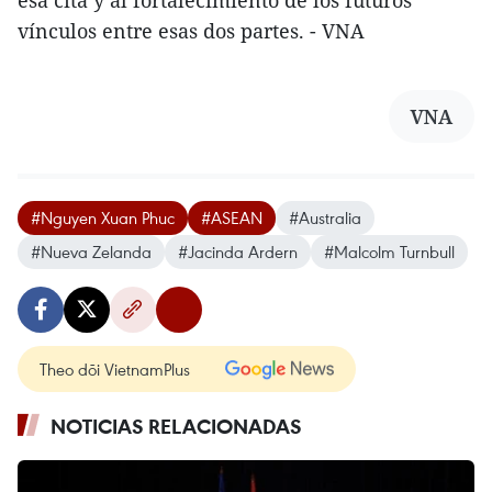
esa cita y al fortalecimiento de los futuros
vínculos entre esas dos partes. - VNA
VNA
#Nguyen Xuan Phuc
#ASEAN
#Australia
#Nueva Zelanda
#Jacinda Ardern
#Malcolm Turnbull
Theo dõi VietnamPlus
NOTICIAS RELACIONADAS