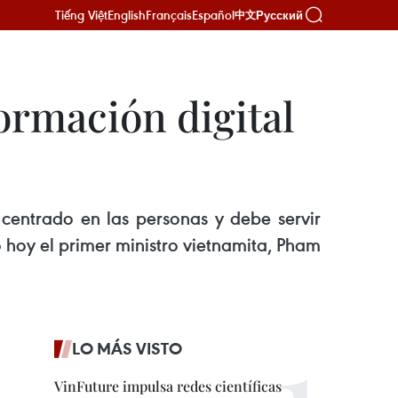
Tiếng Việt
English
Français
Español
Русский
中文
ormación digital
r centrado en las personas y debe servir
 hoy el primer ministro vietnamita, Pham
LO MÁS VISTO
VinFuture impulsa redes científicas