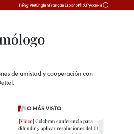
Tiếng Việt
English
Français
Español
Русский
中文
omólogo
iones de amistad y cooperación con
ettel.
LO MÁS VISTO
Celebran conferencia para
difundir y aplicar resoluciones del III