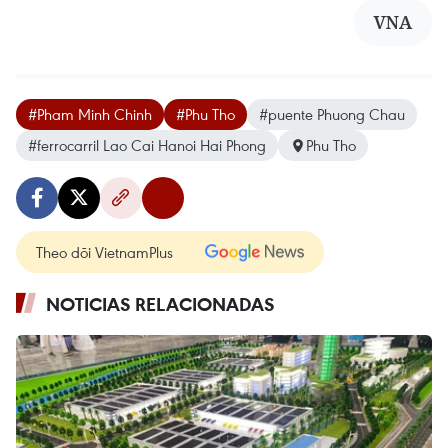
VNA
#Pham Minh Chinh
#Phu Tho
#puente Phuong Chau
#ferrocarril Lao Cai Hanoi Hai Phong
Phu Tho
Theo dõi VietnamPlus
NOTICIAS RELACIONADAS