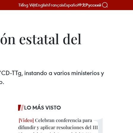
Tiếng Việt
English
Français
Español
Русский
中文
ón estatal del
CD-TTg, instando a varios ministerios y
o.
LO MÁS VISTO
Celebran conferencia para
difundir y aplicar resoluciones del III