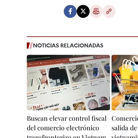
NOTICIAS RELACIONADAS
Buscan elevar control fiscal
Comercio
del comercio electrónico
salida d
transfronterizo en Vietnam
vietnami