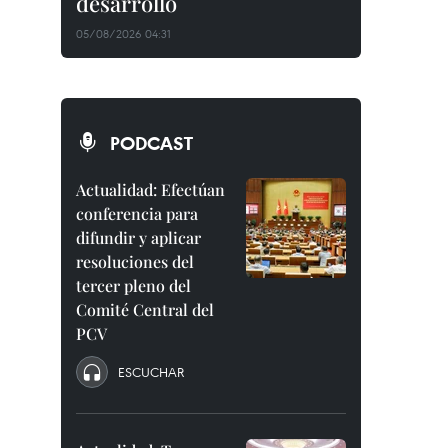
desarrollo
05/08/2026 04:31
PODCAST
Actualidad: Efectúan
conferencia para
difundir y aplicar
resoluciones del
tercer pleno del
Comité Central del
PCV
ESCUCHAR