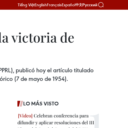
Tiếng Việt
English
Français
Español
Русский
中文
a victoria de
PRL), publicó hoy el artículo titulado
tórico (7 de mayo de 1954).
LO MÁS VISTO
Celebran conferencia para
difundir y aplicar resoluciones del III