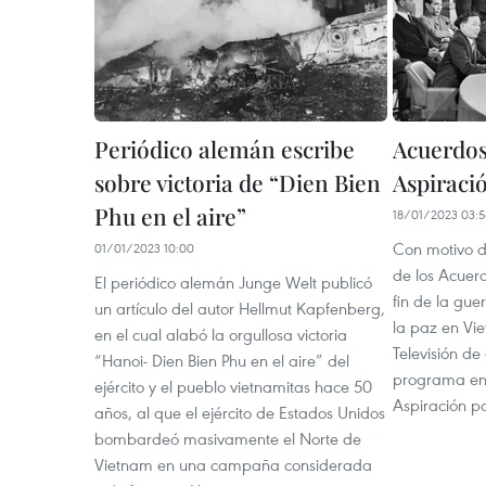
Periódico alemán escribe
Acuerdos 
sobre victoria de “Dien Bien
Aspiració
Phu en el aire”
18/01/2023 03:
Con motivo de
01/01/2023 10:00
de los Acuerd
El periódico alemán Junge Welt publicó
fin de la gue
un artículo del autor Hellmut Kapfenberg,
la paz en Vi
en el cual alabó la orgullosa victoria
Televisión de 
“Hanoi- Dien Bien Phu en el aire” del
programa en 
ejército y el pueblo vietnamitas hace 50
Aspiración po
años, al que el ejército de Estados Unidos
bombardeó masivamente el Norte de
Vietnam en una campaña considerada