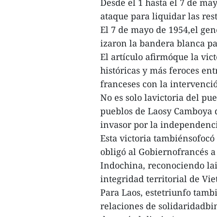
Desde el 1 hasta el 7 de may
ataque para liquidar las res
El 7 de mayo de 1954,el gene
izaron la bandera blanca pa
El artículo afirmóque la vic
históricas y más feroces ent
franceses con la intervenci
No es solo lavictoria del pu
pueblos de Laosy Camboya q
invasor por la independenci
Esta victoria tambiénsofocó 
obligó al Gobiernofrancés a
Indochina, reconociendo lai
integridad territorial de V
Para Laos, estetriunfo tamb
relaciones de solidaridadbi