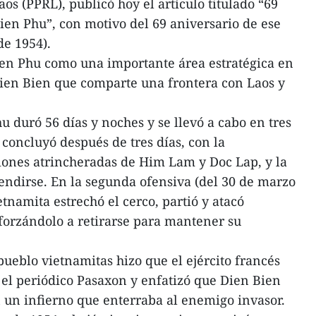
s (PPRL), publicó hoy el artículo titulado “69
Bien Phu”, con motivo del 69 aniversario de ese
de 1954).
 Bien Phu como una importante área estratégica en
Dien Bien que comparte una frontera con Laos y
duró 56 días y noches y se llevó a cabo en tres
 concluyó después de tres días, con la
aciones atrincheradas de Him Lam y Doc Lap, y la
endirse. En la segunda ofensiva (del 30 de marzo
vietnamita estrechó el cerco, partió y atacó
forzándolo a retirarse para mantener su
 pueblo vietnamitas hizo que el ejército francés
 el periódico Pasaxon y enfatizó que Dien Bien
 un infierno que enterraba al enemigo invasor.