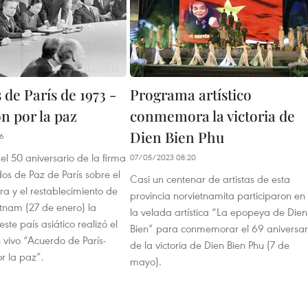
de París de 1973 -
Programa artístico
n por la paz
conmemora la victoria de
Dien Bien Phu
56
l 50 aniversario de la firma
07/05/2023 08:20
os de Paz de París sobre el
Casi un centenar de artistas de esta
rra y el restablecimiento de
provincia norvietnamita participaron en
etnam (27 de enero) la
la velada artística “La epopeya de Dien
este país asiático realizó el
Bien” para conmemorar el 69 aniversar
vivo “Acuerdo de París-
de la victoria de Dien Bien Phu (7 de
r la paz”.
mayo).