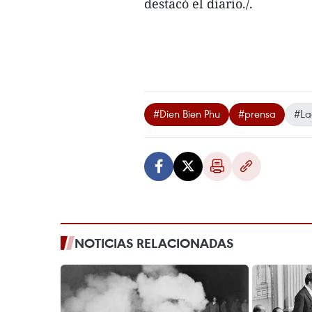
destacó el diario./.
#Dien Bien Phu
#prensa
#La
NOTICIAS RELACIONADAS