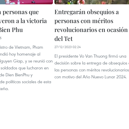
 personas que
Entregarán obsequios a
eron a la victoria
personas con méritos
Bien Phu
revolucionarios en ocasión
del Tet
5
nistro de Vietnam, Pham
27/12/2023 02:24
indió hoy homenaje al
El presidente Vo Van Thuong firmó una
guyen Giap, y se reunió con
decisión sobre la entrega de obsequios
e soldados que lucharon en
las personas con méritos revolucionarios
e Dien BienPhu y
con motivo del Año Nuevo Lunar 2024.
de políticas sociales de esta
teña.