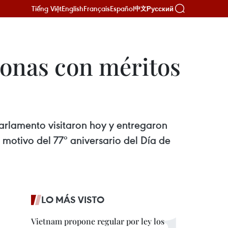
Tiếng Việt
English
Français
Español
Русский
中文
sonas con méritos
arlamento visitaron hoy y entregaron
motivo del 77º aniversario del Día de
LO MÁS VISTO
Vietnam propone regular por ley los