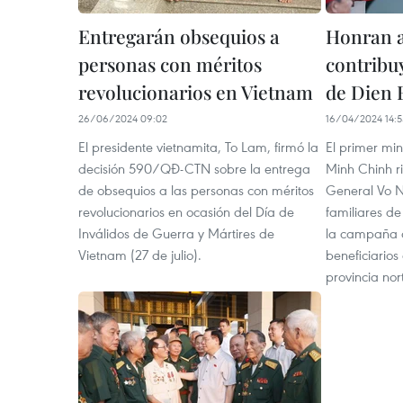
Entregarán obsequios a
Honran a
personas con méritos
contribuy
revolucionarios en Vietnam
de Dien 
26/06/2024 09:02
16/04/2024 14:5
El presidente vietnamita, To Lam, firmó la
El primer mi
decisión 590/QĐ-CTN sobre la entrega
Minh Chinh r
de obsequios a las personas con méritos
General Vo N
revolucionarios en ocasión del Día de
familiares d
Inválidos de Guerra y Mártires de
la campaña d
Vietnam (27 de julio).
beneficiarios 
provincia nor