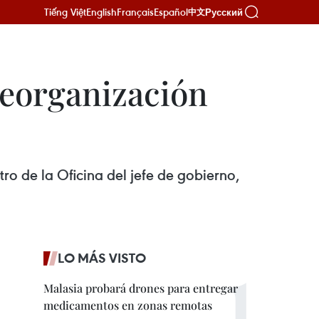
Tiếng Việt
English
Français
Español
Русский
中文
reorganización
ro de la Oficina del jefe de gobierno,
LO MÁS VISTO
Malasia probará drones para entregar
medicamentos en zonas remotas