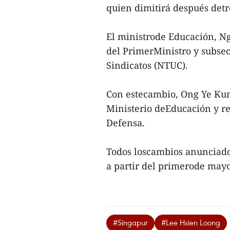
quien dimitirá después detr
El ministrode Educación, Ng
del PrimerMinistro y subsec
Sindicatos (NTUC).
Con estecambio, Ong Ye Kun
Ministerio deEducación y re
Defensa.
Todos loscambios anunciado
a partir del primerode may
#Singapur
#Lee Hsien Loong