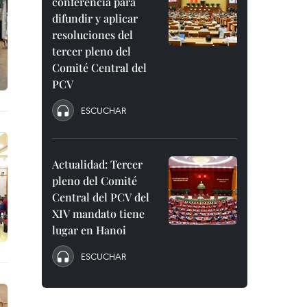
conferencia para
difundir y aplicar
resoluciones del
tercer pleno del
Comité Central del
PCV
ESCUCHAR
Actualidad: Tercer
pleno del Comité
Central del PCV del
XIV mandato tiene
lugar en Hanoi
ESCUCHAR