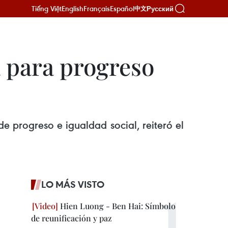
Tiếng Việt
English
Français
Español
Русский
中文
 para progreso
e progreso e igualdad social, reiteró el
LO MÁS VISTO
Hien Luong - Ben Hai: Símbolo
de reunificación y paz