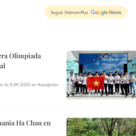
Seguir VietnamPlus
cera Olimpiada
al
en la IOAI 2026 en Kazajistán:
mania Ha Chau en