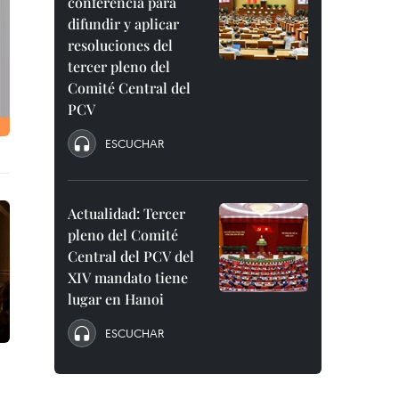
conferencia para
difundir y aplicar
resoluciones del
tercer pleno del
Comité Central del
PCV
ESCUCHAR
Actualidad: Tercer
pleno del Comité
Central del PCV del
XIV mandato tiene
lugar en Hanoi
ESCUCHAR