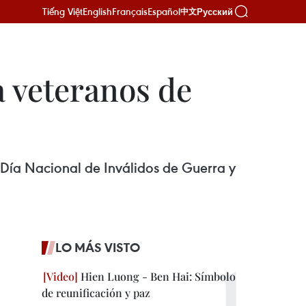
Tiếng Việt
English
Français
Español
Русский
中文
a veteranos de
 Día Nacional de Inválidos de Guerra y
LO MÁS VISTO
Hien Luong - Ben Hai: Símbolo
de reunificación y paz