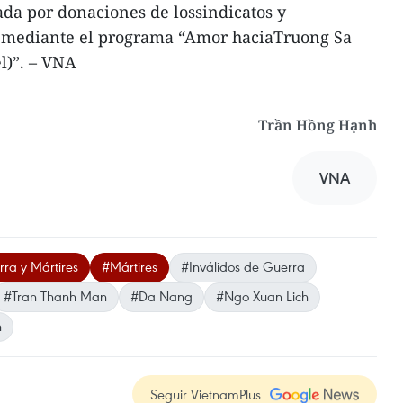
ada por donaciones de lossindicatos y
ís mediante el programa “Amor haciaTruong Sa
l)”. – VNA
Trần Hồng Hạnh
VNA
ra y Mártires
#Mártires
#Inválidos de Guerra
#Tran Thanh Man
#Da Nang
#Ngo Xuan Lich
h
Seguir VietnamPlus