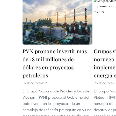
PVN propone invertir más
Grupos v
de 18 mil millones de
noruego
dólares en proyectos
implemen
petroleros
energía 
18/08/2022 03:02
29/08/2022 04:
El Grupo Nacional de Petróleo y Gas de
El Grupo Nac
Vietnam (PVN) propuso al Gobierno del
Vietnam (PVN
país invertir en los proyectos de un
noruega de p
complejo de refinería petroquímica y una
desarrollar p
reserva nacional de petróleo crudo, con
específica p