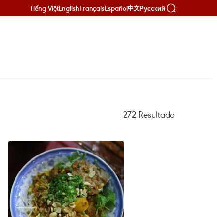
Tiếng Việt
English
Français
Español
Русский
中文
272
Resultado