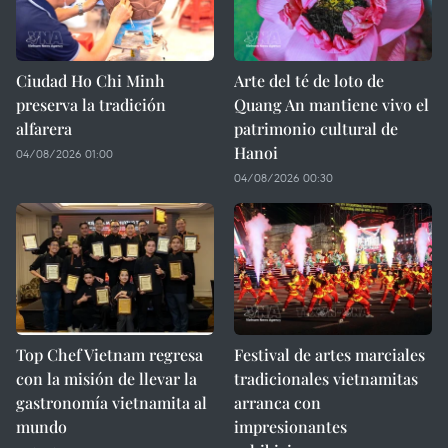
Ciudad Ho Chi Minh
Arte del té de loto de
preserva la tradición
Quang An mantiene vivo el
alfarera
patrimonio cultural de
Hanoi
04/08/2026 01:00
04/08/2026 00:30
Top Chef Vietnam regresa
Festival de artes marciales
con la misión de llevar la
tradicionales vietnamitas
gastronomía vietnamita al
arranca con
mundo
impresionantes